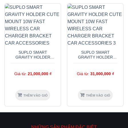
SUPLO SMART
SUPLO SMART
GRAVITY HOLDER
GRAVITY HOLDER
CUTE MOUNT 10W
CUTE MOUNT 10W
FAST WIRELESS CAR
FAST WIRELESS CAR
CHARGER BRACKET
CHARGER BRACKET
Giá từ:
21,000,000
₫
Giá từ:
31,000,000
₫
CAR ACCESSORIES
CAR ACCESSORIES 3
THÊM VÀO GIỎ
THÊM VÀO GIỎ
Sản
Sản
phẩm
phẩm
này
này
có
có
NHỮNG SẢN PHẨM ĐẶC BIỆT