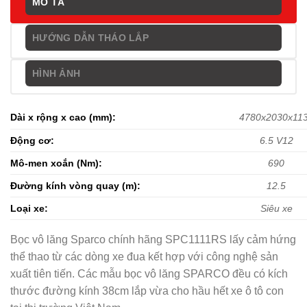
MÔ TẢ
HƯỚNG DẪN THÁO LẮP
HÌNH ẢNH
Dài x rộng x cao (mm):
4780x2030x11
Động cơ:
6.5 V12
Mô-men xoắn (Nm):
690
Đường kính vòng quay (m):
12.5
Loại xe:
Siêu xe
Bọc vô lăng Sparco chính hãng SPC1111RS lấy cảm hứng
thể thao từ các dòng xe đua kết hợp với công nghệ sản
xuất tiên tiến. Các mẫu bọc vô lăng SPARCO đều có kích
thước đường kính 38cm lắp vừa cho hầu hết xe ô tô con