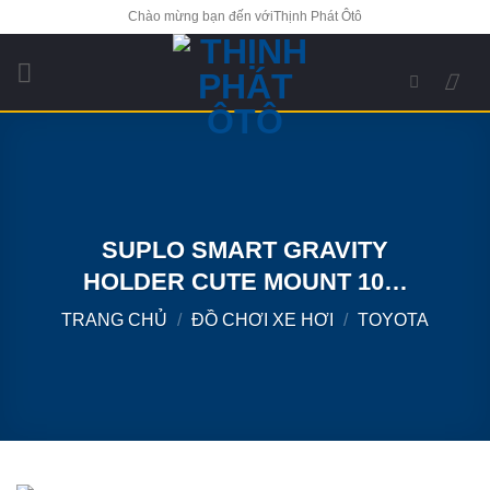
Bỏ
Chào mừng bạn đến vớiThịnh Phát Ôtô
qua
nội
dung
SUPLO SMART GRAVITY
HOLDER CUTE MOUNT 10W
FAST WIRELESS CAR
TRANG CHỦ
/
ĐỒ CHƠI XE HƠI
/
TOYOTA
CHARGER BRACKET CAR
ACCESSORIES 2