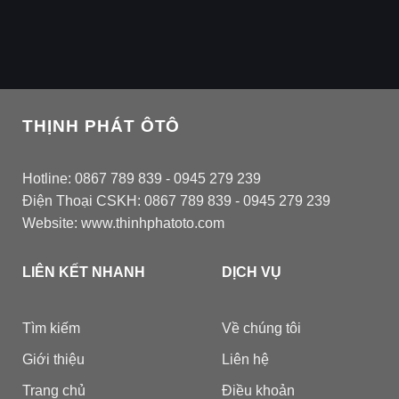
THỊNH PHÁT ÔTÔ
Hotline: 0867 789 839 - 0945 279 239
Điện Thoại CSKH: 0867 789 839 - 0945 279 239
Website: www.thinhphatoto.com
LIÊN KẾT NHANH
DỊCH VỤ
Tìm kiếm
Về chúng tôi
Giới thiệu
Liên hệ
Trang chủ
Điều khoản