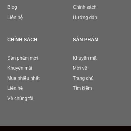
Blog
Chính sách
Liên hệ
Hướng dẫn
CHÍNH SÁCH
SẢN PHẨM
Sản phẩm mới
Khuyến mãi
Khuyến mãi
Mới về
Mua nhiều nhất
Trang chủ
Liên hệ
Tìm kiếm
Về chúng tôi