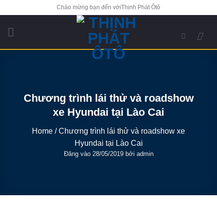
Bỏ
Chào mừng bạn đến vớiThịnh Phát Ôtô
qua
nội
dung
Chương trình lái thử và roadshow
xe Hyundai tại Lào Cai
Home
/
Chương trình lái thử và roadshow xe
Hyundai tại Lào Cai
Đăng vào
28/05/2019
bởi
admin