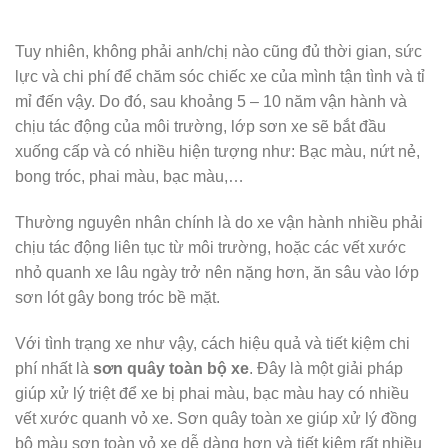
Tuy nhiên, không phải anh/chị nào cũng đủ thời gian, sức
lực và chi phí để chăm sóc chiếc xe của mình tận tình và tỉ
mỉ đến vậy. Do đó, sau khoảng 5 – 10 năm vận hành và
chịu tác động của môi trường, lớp sơn xe sẽ bắt đầu
xuống cấp và có nhiều hiện tượng như: Bạc màu, nứt nẻ,
bong tróc, phai màu, bạc màu,…
Thường nguyên nhân chính là do xe vận hành nhiều phải
chịu tác động liên tục từ môi trường, hoặc các vết xước
nhỏ quanh xe lâu ngày trở nên nặng hơn, ăn sâu vào lớp
sơn lót gây bong tróc bề mặt.
Với tình trạng xe như vậy, cách hiệu quả và tiết kiệm chi
phí nhất là
sơn quây toàn bộ xe
. Đây là một giải pháp
giúp xử lý triệt để xe bị phai màu, bạc màu hay có nhiều
vết xước quanh vỏ xe. Sơn quây toàn xe giúp xử lý đồng
bộ màu sơn toàn vỏ xe dễ dàng hơn và tiết kiệm rất nhiều