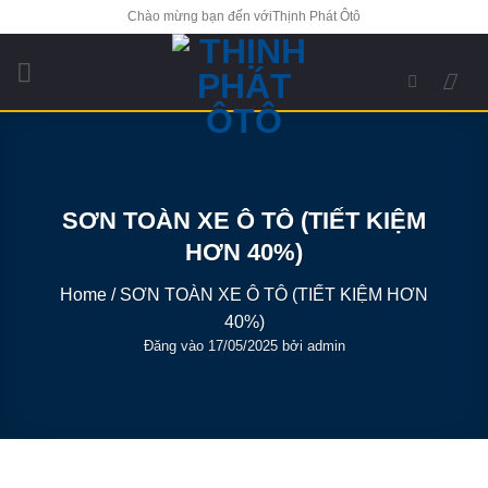
Bỏ
Chào mừng bạn đến vớiThịnh Phát Ôtô
qua
nội
dung
SƠN TOÀN XE Ô TÔ (TIẾT KIỆM
HƠN 40%)
Home
/
SƠN TOÀN XE Ô TÔ (TIẾT KIỆM HƠN
40%)
Đăng vào
17/05/2025
bởi
admin