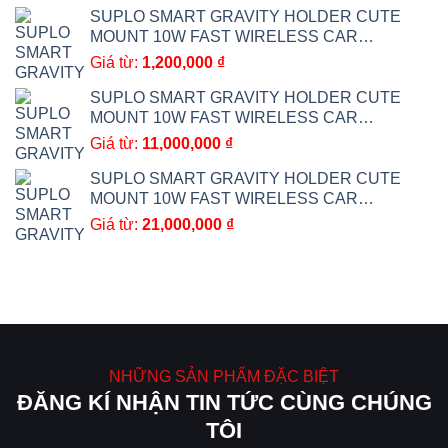
SUPLO SMART GRAVITY HOLDER CUTE
MOUNT 10W FAST WIRELESS CAR
CHARGER BRACKET CAR ACCESSORIES 5
Giá từ:
1,200,000
₫
SUPLO SMART GRAVITY HOLDER CUTE
MOUNT 10W FAST WIRELESS CAR
CHARGER BRACKET CAR ACCESSORIES 4
Giá từ:
11,000,000
₫
(Sao chép)
SUPLO SMART GRAVITY HOLDER CUTE
MOUNT 10W FAST WIRELESS CAR
CHARGER BRACKET CAR ACCESSORIES 4
Giá từ:
21,000,000
₫
NHỮNG SẢN PHẨM ĐẶC BIỆT
ĐĂNG KÍ NHẬN TIN TỨC CÙNG CHÚNG
TÔI